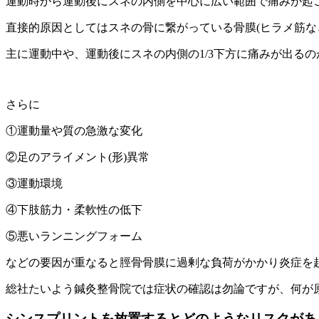
運動時から運動後にスネの内側を中心に広い範囲で痛みが起
直接的原因としてはスネの骨に繋がっている骨膜(ヒラメ筋な
主に運動中や、運動後にスネの内側の1/3下方に痛みが出る
さらに
①運動量や質の急激な変化
②足のアライメント(形)異常
③運動環境
④下肢筋力・柔軟性の低下
⑤悪いランニングフォーム
などの要因が重なると脛骨骨膜に過剰な負荷がかかり炎症を
総社たいよう鍼灸整骨院では症状の確認は勿論ですが、何が
シンスプリントを放置するとどのようなリスクがあ