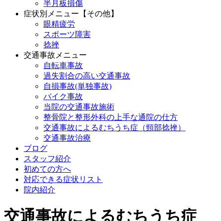
半月板損傷
症状別メニュー【その他】
眼精疲労
スポーツ障害
捻挫
交通事故メニュー
自転車事故
過失割合の高い交通事故
自損事故(単独事故)
バイク事故
当院の交通事故施術
整骨院と整形外科の上手な通院の仕方
交通事故によるむちうち症（頸部捻挫）
交通事故治療
ブログ
スタッフ紹介
初めての方へ
対応できる症状リスト
院内紹介
交通事故によるむちうち症