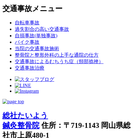
交通事故メニュー
自転車事故
過失割合の高い交通事故
自損事故(単独事故)
バイク事故
当院の交通事故施術
整骨院と整形外科の上手な通院の仕方
交通事故によるむちうち症（頸部捻挫）
交通事故治療
総社たいよう
鍼灸整骨院
住所：〒719-1143 岡山県総
社市上原480-1