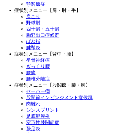
顎関節症
症状別メニュー【肩・肘・手】
肩こり
野球肘
四十肩・五十肩
胸郭出口症候群
ばね指
腱鞘炎
症状別メニュー【背中・腰】
坐骨神経痛
ぎっくり腰
腰痛
腰椎分離症
症状別メニュー【股関節・膝・脚】
セーバー病
股関節インピンジメント症候群
肉離れ
シンスプリント
足底腱膜炎
変形性膝関節症
鵞足炎