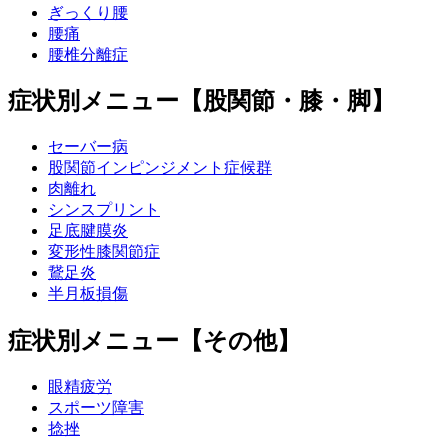
ぎっくり腰
腰痛
腰椎分離症
症状別メニュー【股関節・膝・脚】
セーバー病
股関節インピンジメント症候群
肉離れ
シンスプリント
足底腱膜炎
変形性膝関節症
鵞足炎
半月板損傷
症状別メニュー【その他】
眼精疲労
スポーツ障害
捻挫