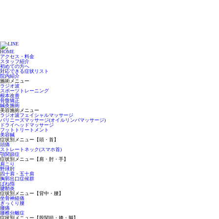
HOME
アクセス・料金
スタッフ紹介
初めての方へ
対応できる症状リスト
院内紹介
施術メニュー
ラジオ波
スポーツトレーニング
根本改善
骨盤矯正
鍼灸施術
美容施術メニュー
ラジオ波フェイシャルマッサージ
バリニーズマッサージ(オイルリンパマッサージ)
ドライヘッドマッサージ
フットトリートメント
美容鍼
症状別メニュー【頭・首】
頭痛
ストレートネック(スマホ首)
顎関節症
症状別メニュー【肩・肘・手】
肩こり
野球肘
四十肩・五十肩
胸郭出口症候群
ばね指
腱鞘炎
症状別メニュー【背中・腰】
坐骨神経痛
ぎっくり腰
腰痛
腰椎分離症
症状別メニュー【股関節・膝・脚】