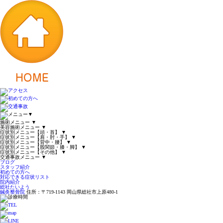
▼
施術メニュー
▼
美容施術メニュー
▼
症状別メニュー【頭・首】
▼
症状別メニュー【肩・肘・手】
▼
症状別メニュー【背中・腰】
▼
症状別メニュー【股関節・膝・脚】
▼
症状別メニュー【その他】
▼
交通事故メニュー
▼
ブログ
スタッフ紹介
初めての方へ
対応できる症状リスト
院内紹介
総社たいよう
鍼灸整骨院
住所：〒719-1143 岡山県総社市上原480-1