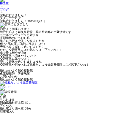
HOME
>
ブログ
>
宮島に行きました！
スタッフブログ
宮島に行きました！
2023年5月1日
おはよう御座います！
総社たいよう鍼灸整骨院、柔道整復師の伊藤洸輝です。
ゴールデンウィークも始まり
長期連休の方もおられ、
遠方にも行きやすくなりましたね！
僕も4月30日に宮島に行きました！
天気も良く楽しく過ごしました。
ただ、交通事故にはお気をつけて下さいね！！
車を乗る機会が増え、
交通事故も増えやすいので、
交通事故に気をつけて、
楽しく連休を過ごしましょうね！
交通事故や何かあれば総社たいよう鍼灸整骨院にご相談下さいね！
総社たいよう鍼灸整骨院
柔道整復師 伊藤洸輝
お問い合わせ
総社たいよう鍼灸整骨院
住所
〒719-1143
岡山県総社市上原480-1
アクセス
総社駅より西へ車で5分
駐車場あり